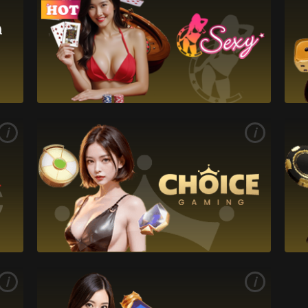
i
i
i
i