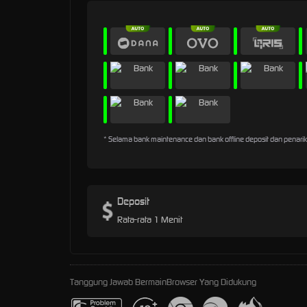
* Selama bank maintenance dan bank offline deposit dan penarik
Deposit
Rata-rata 1 Menit
Tanggung Jawab Bermain
Browser Yang Didukung