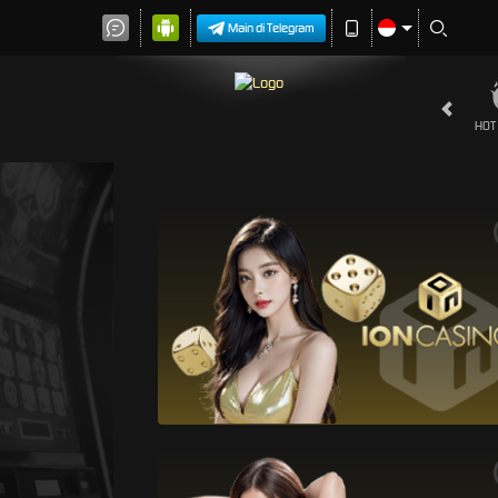
Main di Telegram
HOT