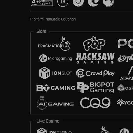
Platform Penyedia Layanan
Slots
Live Casino