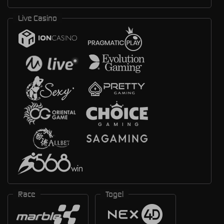
Live Casino
Race
Togel