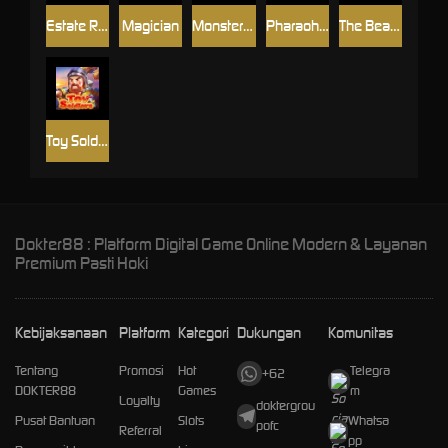
Estate Rich Man
Magician
Monster Pop
Pharaoh Treasures
The Beauties
Toy Soldiers
Dokter88 : Platform Digital Game Online Modern & Layanan
Premium Pasti Hoki
Kebijaksanaan
Platform
Kategori
Dukungan
Komunitas
Tentang
Promosi
Hot
Telegra
+62
DOKTER88
Games
m
Loyalty
doktergrou
Pusat Bantuan
Slots
Whatsa
pofc
Referral
pp