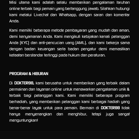
Misi utama kami adalah selalu memberikan pengalaman taruhan
online terbaik bagi pemain yang bertanggung jawab. Silahkan hubungi
kami melalui Livechat dan Whatsapp, dengan saran dan komentar
Anda.
Kami memilki beberapa metode pembayaran yang mudah dan aman,
demi kenyamanan Anda. Kami mengikuti kebijakan kenali pelanggan
Anda (KYC) dan anti-pencucian uang (AML), dan kami bekerja sama
dengan badan keuangan serta badan pengatur demi memastikan
ketaatan berstandar tertinggi pada hukum dan peraturan.
PROGRAM & HIBURAN
Di
DOKTER88,
kami berusaha untuk memberikan yang terbaik dalam
permainan dan layanan online untuk menawarkan pengalaman unik &
terbaik bagi pelanggan kami. Kami memiliki beberapa program
berhadiah, yang memberikan pelanggan kami berbagai hadiah yang
benar-benar layak untuk para pemain. Bermain di
DOKTER88
tidak
hanya menyenangkan dan menghibur, tetapi juga sangat
menguntungkan!