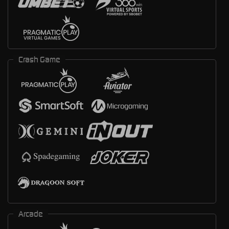
Crash Game
Arcade