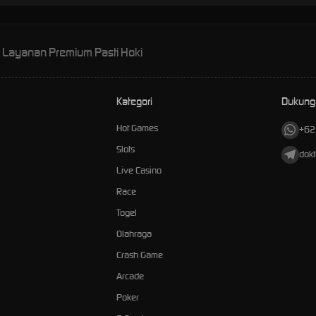
& Layanan Premium Pasti Hoki
Kategori
Dukung
Hot Games
+62
Slots
dokt
Live Casino
Race
Togel
Olahraga
Crash Game
Arcade
Poker