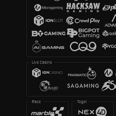
Live Casino
Race
Togel