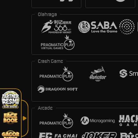
Olahraga
Crash Game
Arcade