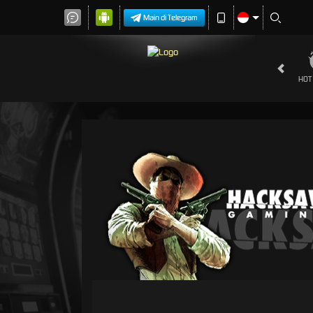
Main di Telegram
HOT