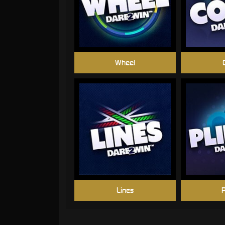
Wheel
Lines
P