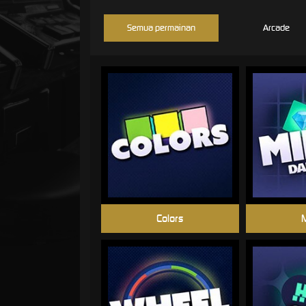
Semua permainan
Arcade
Colors