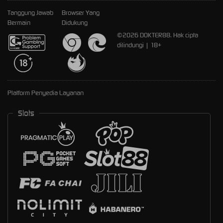
Tanggung Jawab
Browser Yang
Bermain
Didukung
©2026 DOKTER88. Hak cipta
dilindungi | 18+
Platform Penyedia Layanan
Slots