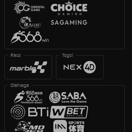
Race
Togel
Olahraga