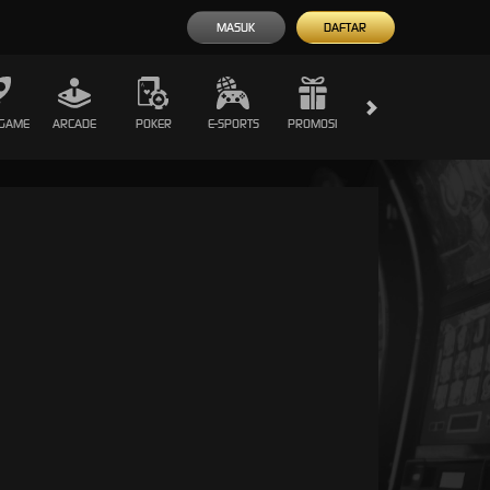
MASUK
DAFTAR
 GAME
ARCADE
POKER
E-SPORTS
PROMOSI