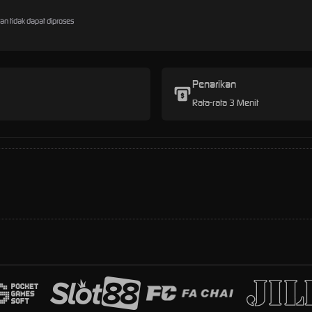
an tidak dapat diproses
Penarikan
Rata-rata 3 Menit