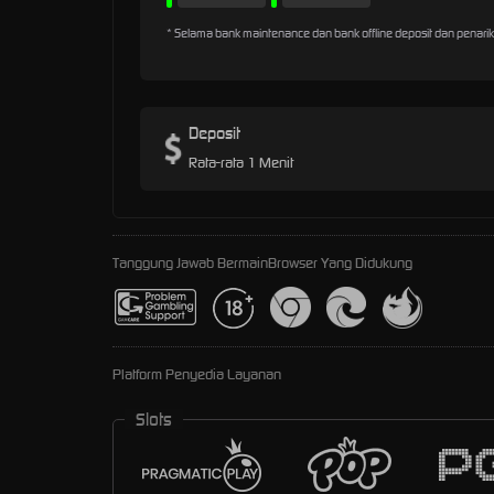
* Selama bank maintenance dan bank offline deposit dan penarik
Deposit
Rata-rata 1 Menit
Tanggung Jawab Bermain
Browser Yang Didukung
Platform Penyedia Layanan
Slots