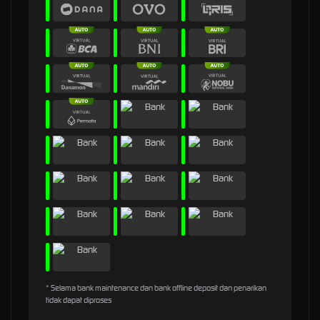
* Selama bank maintenance dan bank offline deposit dan penarikan
tidak dapat diproses