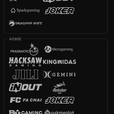
Arcade