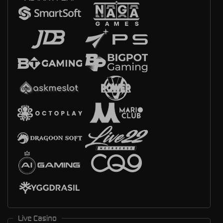
Live Casino