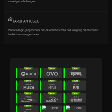
variasi game terbanyak
TARUHAN TOGEL
Platform togel yang menarik dari perusahan terbaik di dunia yang menawarkan
hadiah kemenangan besar