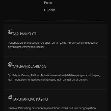
Poker
E-Sports
TARUHAN SLOT
Penyedia slot online dengan beragam pilihan game menarik yang memudahkan
pemain untuk mencapai jackpot
TARUHAN OLAHRAGA
Sportsbook Gaming Platform Terbaik menawarkan lebih banyak game, odds yang
lebih tinggi, dan menyediakan pilihan yang lebih banyak untuk pemain.
TARUHAN LIVE KASINO
Platform Pilihan bagi perusahaan-perusahaan terbaik di dunia, dengan pilihan