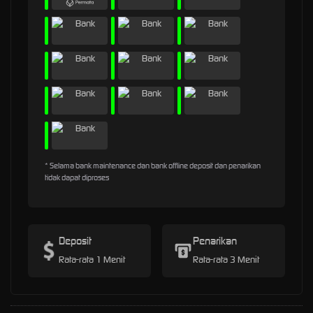
* Selama bank maintenance dan bank offline deposit dan penarikan
tidak dapat diproses
Deposit
Penarikan
Rata-rata 1 Menit
Rata-rata 3 Menit