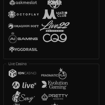
Live Casino