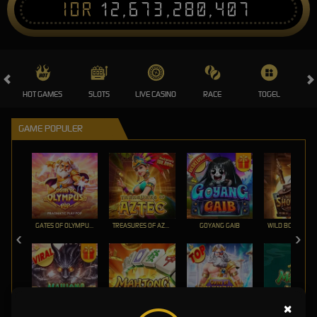
IDR
12,673,280,407
HOT GAMES
SLOTS
LIVE CASINO
RACE
TOGEL
OL
GAME POPULER
GATES OF OLYMPUS POP
TREASURES OF AZTEC
GOYANG GAIB
×
MAHJONG WINS 3 – BLACK SCATTER
MAHJONG WAYS
GATES OF OLYMPUS 1000
MAHJONG WAYS