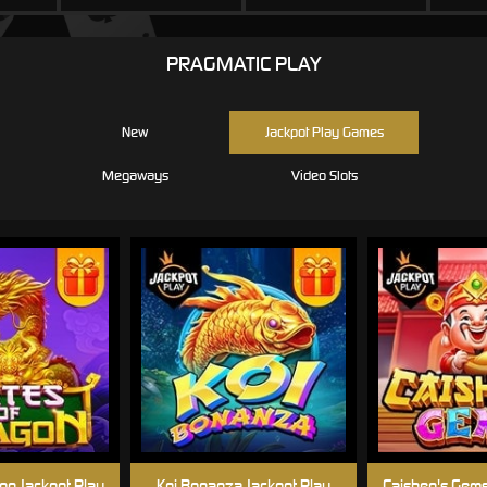
PRAGMATIC PLAY
New
Jackpot Play Games
Megaways
Video Slots
on Jackpot Play
Koi Bonanza Jackpot Play
Caishen's Gems