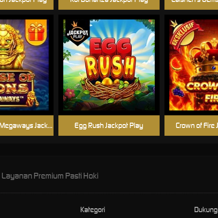
House of Lions Megaways Jackpot Play
Egg Rush Jackpot Play
Crown of Fire 
& Layanan Premium Pasti Hoki
Kategori
Dukung