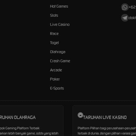
Hot Games
+62
Slots
dokt
Live Casino
Race
Togel
Olahraga
Crash Game
Arcade
Poker
E-Sports
RUHAN OLAHRAGA
TARUHAN LIVE KASINO
ook Gaming Platform Terbaik
Platform Pilihan bagi perusahaan-perusa
kan lebih banyak game, odds yang lebih
terbaik di dunia, dengan pilihan variasi g