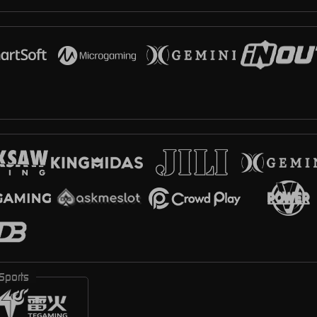
Sports