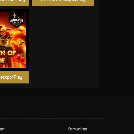
Gates of Olympus 1000
Jackpot Play
an
Komunitas