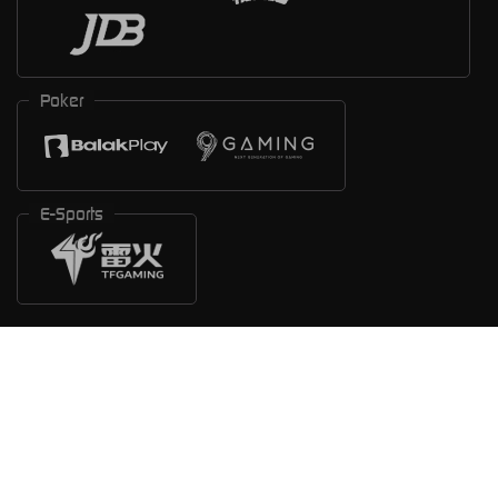
Poker
E-Sports