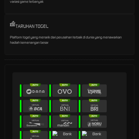
variasi game terbanyak
TARUHAN TOGEL
Platform togel yang menarik dari perusahan terbaik di dunia yang menawarkan
hadiah kemenangan besar