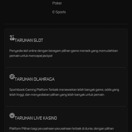
Poker
E-Sports
TARUHAN SLOT
Penyedia slot online dengan beragam pilihan game menarik yang memudahkan
pemain untuk mencapai jackpot
TARUHAN OLAHRAGA
Sportsbook Gaming Platform Terbaik menawarkan lebih banyak game, odds yang
lebih tinggi, dan menyediakan pilihan yang lebih banyak untuk pemain.
TARUHAN LIVE KASINO
Platform Pilihan bagi perusahaan-perusahaan terbaik di dunia, dengan pilihan