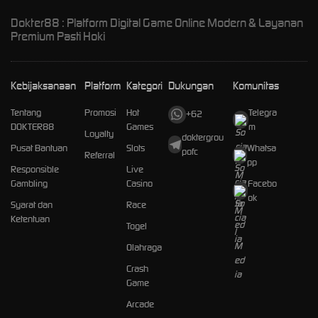
Dokter88 : Platform Digital Game Online Modern & Layanan
Premium Pasti Hoki
Kebijaksanaan
Platform
Kategori
Dukungan
Komunitas
Tentang
Promosi
Hot
Telegra
+62
DOKTER88
Games
m
Loyalty
doktergrou
Pusat Bantuan
Slots
Whatsa
pofc
Referral
pp
Responsible
Live
Gambling
Casino
Facebo
ok
Syarat dan
Race
Ketentuan
Togel
Olahraga
Crash
Game
Arcade