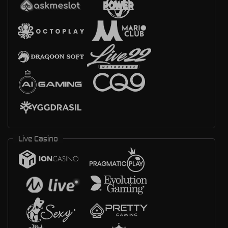
Live Casino