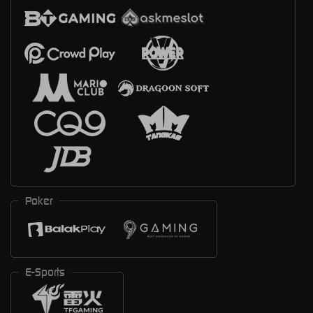
Poker
E-Sports