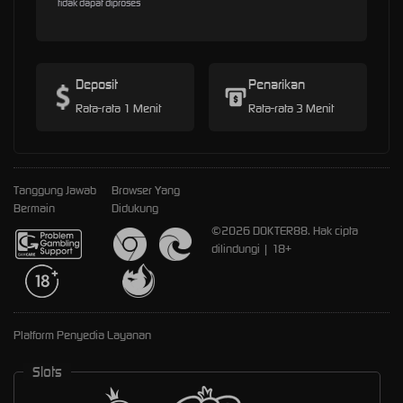
tidak dapat diproses
Deposit
Penarikan
Rata-rata 1 Menit
Rata-rata 3 Menit
Tanggung Jawab
Browser Yang
Bermain
Didukung
©2026 DOKTER88. Hak cipta
dilindungi | 18+
Platform Penyedia Layanan
Slots