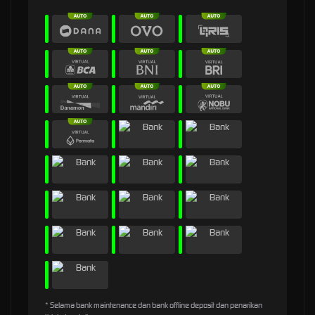
* Selama bank maintenance dan bank offline deposit dan penarikan