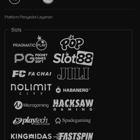
Platform Penyedia Layanan
Slots