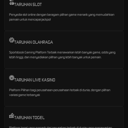
TARUHAN SLOT
Penyedia slot online dengan beragam pilihan game menarik yang memudahkan
pemain untuk mencapai jackpot
TARUHAN OLAHRAGA
Sportsbook Gaming Platform Terbaik menawarkan lebih banyak game, odds yang
lebih tinggi, dan menyediakan pilihan yang lebih banyak untuk pemain.
TARUHAN LIVE KASINO
Platform Pilihan bagi perusahaan-perusahaan terbaik di dunia, dengan pilihan
variasi game terbanyak
TARUHAN TOGEL
Platform togel yang menarik dari perusahan terbaik di dunia yang menawarkan