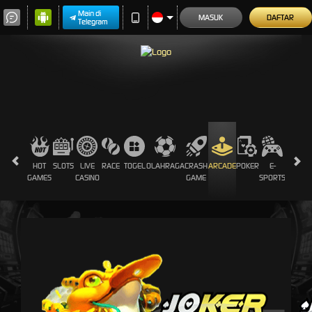
Main di
MASUK
DAFTAR
Telegram
HOT
SLOTS
LIVE
RACE
TOGEL
OLAHRAGA
CRASH
ARCADE
POKER
E-
PROMO
GAMES
CASINO
GAME
SPORTS