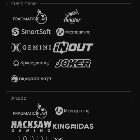
Crash Game
Arcade