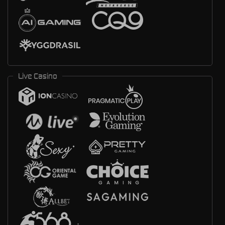
Live Casino