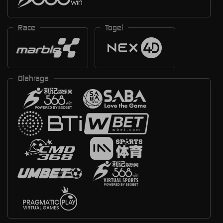
Race
Togel
Olahraga