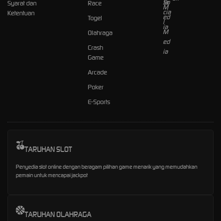
Syarat dan
Race
Ketentuan
Togel
Olahraga
Crash
Game
Arcade
Poker
E-Sports
TARUHAN SLOT
Penyedia slot online dengan beragam pilihan game menarik yang memudahkan
pemain untuk mencapai jackpot
TARUHAN OLAHRAGA