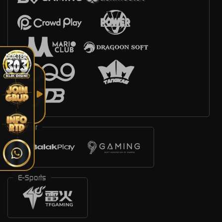
Poker
E-Sports