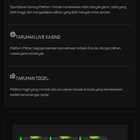
Sportsbook Gaming Platform Terbaik menawarkan lebih banyak game, odds yang
lebih tinggi, dan menyediakan pilihan yang lebih banyak untuk pemain.
TARUHAN LIVE KASINO
Platform Pilihan bagi perusahaan-perusahaan terbaik di dunia, dengan pilihan
variasi game terbanyak
TARUHAN TOGEL
Platform togel yang menarik dari perusahan terbaik di dunia yang menawarkan
hadiah kemenangan besar