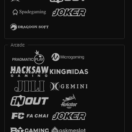
Arcade