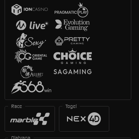
Race
Togel
Olahraga