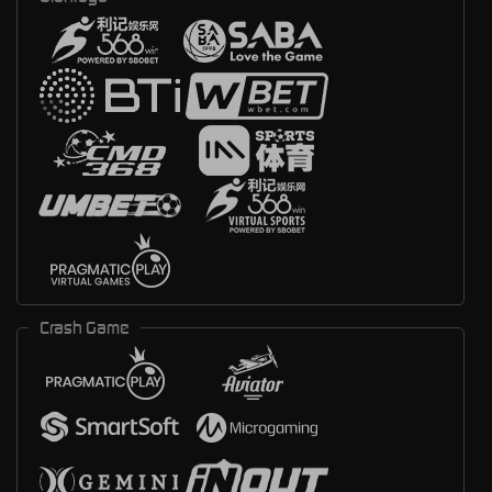
Crash Game