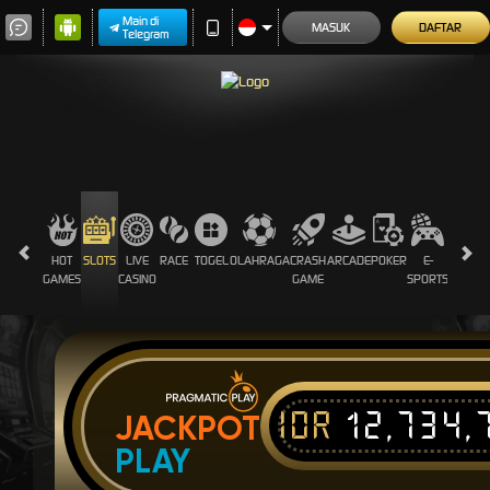
Main di
MASUK
DAFTAR
Telegram
HOT
SLOTS
LIVE
RACE
TOGEL
OLAHRAGA
CRASH
ARCADE
POKER
E-
PROMO
GAMES
CASINO
GAME
SPORTS
IDR
12,734,
JACKPOT
PLAY