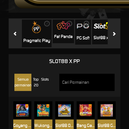
i
i
i
i
i
Facha
Fat Panda
Slot88 x PP
PG Soft
Pragmatic Play
SLOT88 X PP
Semua
Top
Slots
permainan
20
Goyang Gaib
Wukong - Black Scatter
Slot88 Olympus 1000
Bang Gacor 1000
Slot88 Gates of Olympus Super Scatter