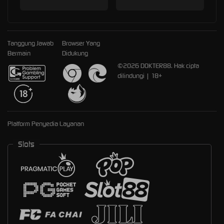
Tanggung Jawab
Browser Yang
Bermain
Didukung
©2026 DOKTER88. Hak cipta
dilindungi | 18+
Platform Penyedia Layanan
Slots