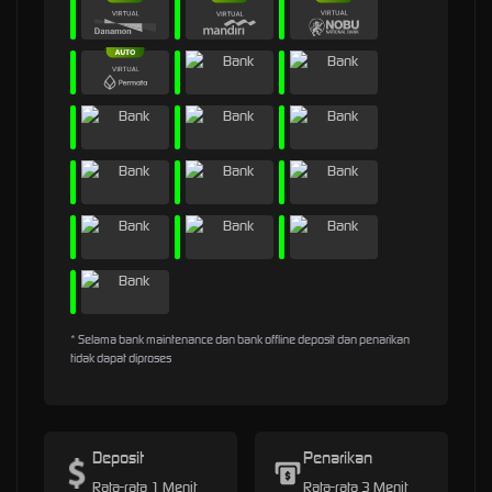
* Selama bank maintenance dan bank offline deposit dan penarikan
tidak dapat diproses
Deposit
Penarikan
Rata-rata 1 Menit
Rata-rata 3 Menit