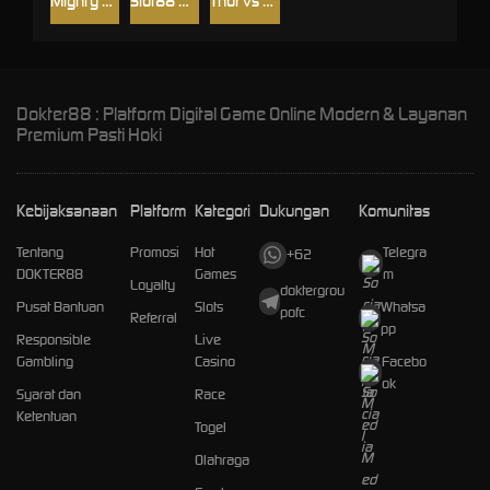
Mighty Hercules
Slot88 Wisdom of Athena 1000
Thor vs Hercules
Dokter88 : Platform Digital Game Online Modern & Layanan
Premium Pasti Hoki
Kebijaksanaan
Platform
Kategori
Dukungan
Komunitas
Tentang
Promosi
Hot
Telegra
+62
DOKTER88
Games
m
Loyalty
doktergrou
Pusat Bantuan
Slots
Whatsa
pofc
Referral
pp
Responsible
Live
Gambling
Casino
Facebo
ok
Syarat dan
Race
Ketentuan
Togel
Olahraga