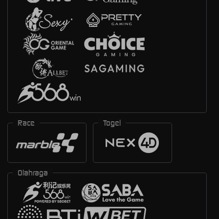
Race
Togel
Olahraga