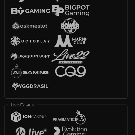
Live Casino