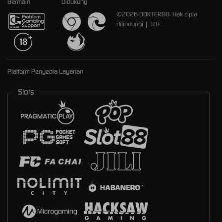
Bermain
Didukung
©2026 DOKTER88. Hak cipta
dilindungi | 18+
Platform Penyedia Layanan
Slots