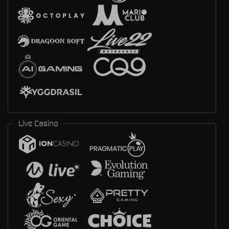
Live Casino