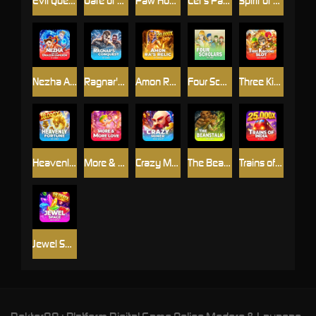
Evil Queen Cauldron
Gate of Ninja
Paw House 2
Let's Party
Spirit of Nine Tails
Nezha And The Dragon Emperor
Ragnar's Conquest
Amon Ra's Relic
Four Scholars
Three Kingdoms Slot
Heavenly Fortune
More & More Love
Crazy Miner
The Beanstalk
Trains of India
Jewel Space