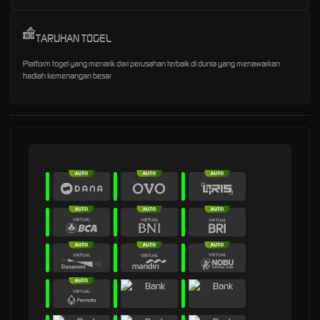
TARUHAN TOGEL
Platform togel yang menarik dari perusahan terbaik di dunia yang menawarkan
hadiah kemenangan besar