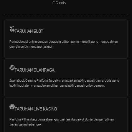
E-Sports
TARUHAN SLOT
Penyedia slot online dengan beragam pilihan game menarik yang memudahkan
pemain untuk mencapai jackpot
TARUHAN OLAHRAGA
Sportsbook Gaming Platform Terbaik menawarkan lebih banyak game, odds yang
lebih tinggi, dan menyediakan pilihan yang lebih banyak untuk pemain.
TARUHAN LIVE KASINO
Platform Pilihan bagi perusahaan-perusahaan terbaik di dunia, dengan pilihan
variasi game terbanyak