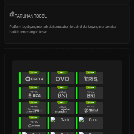
TARUHAN TOGEL
Platform togel yang menarik dari perusahan terbaik di dunia yang menawarkan
hadiah kemenangan besar