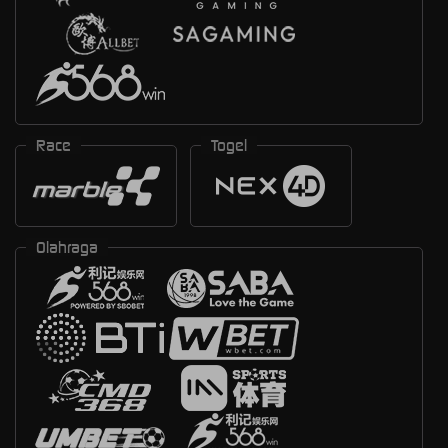
Race
Togel
Olahraga