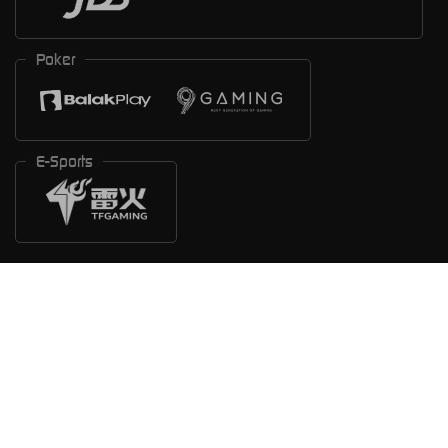
Poker
E-Sports