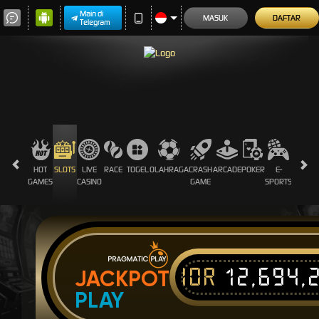
Main di
MASUK
DAFTAR
Telegram
HOT
SLOTS
LIVE
RACE
TOGEL
OLAHRAGA
CRASH
ARCADE
POKER
E-
PROMO
GAMES
CASINO
GAME
SPORTS
IDR
12,694,
JACKPOT
PLAY