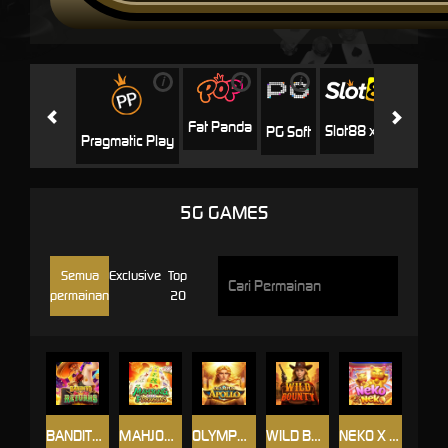
i
i
i
i
i
Facha
Fat Panda
Slot88 x PP
PG Soft
Pragmatic Play
5G GAMES
Semua
Exclusive
Top
permainan
20
BANDITO RETURNS
MAHJONG 5 DRAGONS
OLYMPUS APOLLO
WILD BOUNTY
NEKO X NEKO