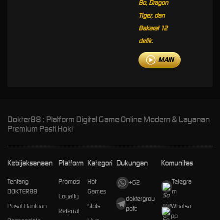
Bo, Dragon
Tiger, dan
Bakarat 12
detik.
MAIN
Dokter88 : Platform Digital Game Online Modern & Layanan
Premium Pasti Hoki
Kebijaksanaan
Platform
Kategori
Dukungan
Komunitas
Tentang
Promosi
Hot
Telegra
+62
DOKTER88
Games
m
Loyalty
doktergrou
Pusat Bantuan
Slots
Whatsa
pofc
Referral
pp