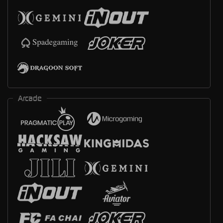
Arcade