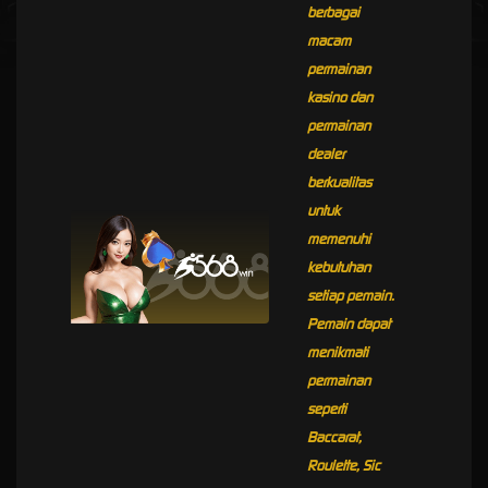
berbagai
macam
permainan
kasino dan
permainan
dealer
berkualitas
untuk
memenuhi
kebutuhan
setiap pemain.
Pemain dapat
menikmati
permainan
seperti
Baccarat,
Roulette, Sic