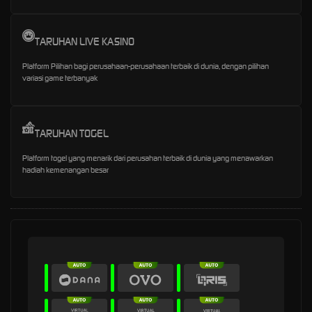
TARUHAN LIVE KASINO
Platform Pilihan bagi perusahaan-perusahaan terbaik di dunia, dengan pilihan
variasi game terbanyak
TARUHAN TOGEL
Platform togel yang menarik dari perusahan terbaik di dunia yang menawarkan
hadiah kemenangan besar