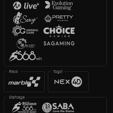
Race
Togel
Olahraga