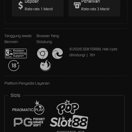
Deposit
Penarikan
Rata-rata 1 Menit
Rata-rata 3 Menit
Tanggung Jawab
Browser Yang
Bermain
Didukung
©2026 DOKTER88. Hak cipta
dilindungi | 18+
Platform Penyedia Layanan
Slots