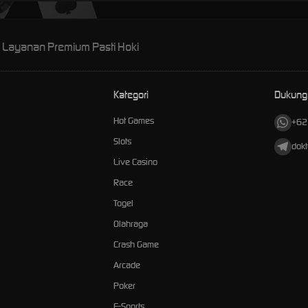
& Layanan Premium Pasti Hoki
Kategori
Dukung
Hot Games
+62
Slots
dokt
Live Casino
Race
Togel
Olahraga
Crash Game
Arcade
Poker
E-Sports