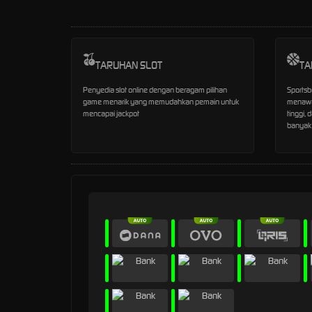
TARUHAN SLOT
TA
Penyedia slot online dengan beragam pilihan
Sportsb
game menarik yang memudahkan pemain untuk
menawar
mencapai jackpot
tinggi,
banyak 