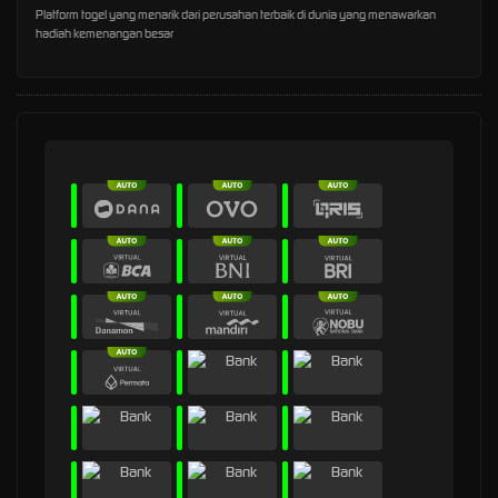
Platform togel yang menarik dari perusahan terbaik di dunia yang menawarkan
hadiah kemenangan besar