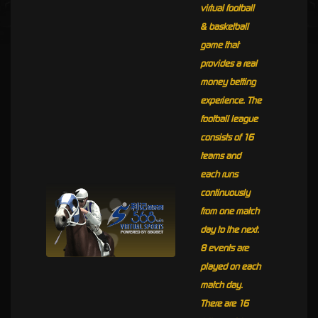
virtual football
& basketball
game that
provides a real
money betting
experience. The
football league
consists of 16
teams and
each runs
continuously
from one match
day to the next.
8 events are
played on each
match day.
There are 16