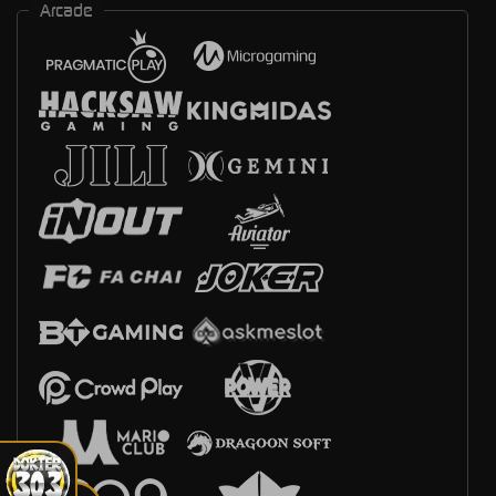
Arcade