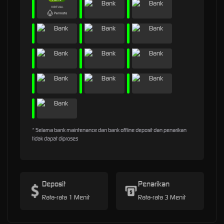
* Selama bank maintenance dan bank offline deposit dan penarikan
tidak dapat diproses
Deposit
Penarikan
Rata-rata 1 Menit
Rata-rata 3 Menit