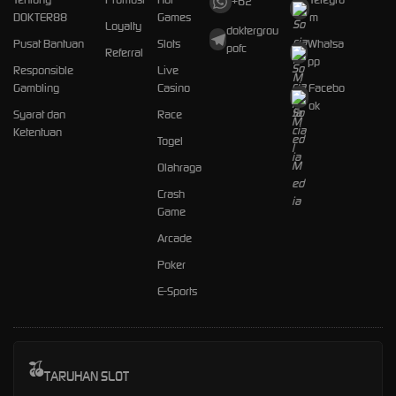
+62
DOKTER88
Games
m
Loyalty
doktergrou
Pusat Bantuan
Slots
Whatsa
pofc
Referral
pp
Responsible
Live
Gambling
Casino
Facebo
ok
Syarat dan
Race
Ketentuan
Togel
Olahraga
Crash
Game
Arcade
Poker
E-Sports
TARUHAN SLOT