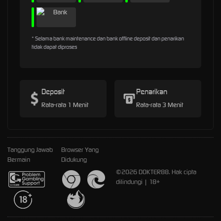
* Selama bank maintenance dan bank offline deposit dan penarikan
tidak dapat diproses
Deposit
Penarikan
Rata-rata 1 Menit
Rata-rata 3 Menit
Tanggung Jawab
Browser Yang
Bermain
Didukung
©2026 DOKTER88. Hak cipta
dilindungi | 18+