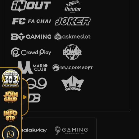
Poker