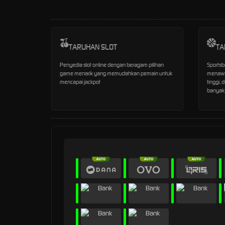
TARUHAN SLOT
TA
Penyedia slot online dengan beragam pilihan
Sportsb
game menarik yang memudahkan pemain untuk
menawar
mencapai jackpot
tinggi,
banyak 