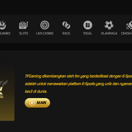
 GAMES
SLOTS
LIVE CASINO
RACE
TOGEL
OLAHRAGA
CRASH
TFGaming dikembangkan oleh tim yang berdedikasi dengan E-Spor
adalah untuk menawarkan platform E-Sports yang unik dan nyaman 
kecil di dunia.
MAIN