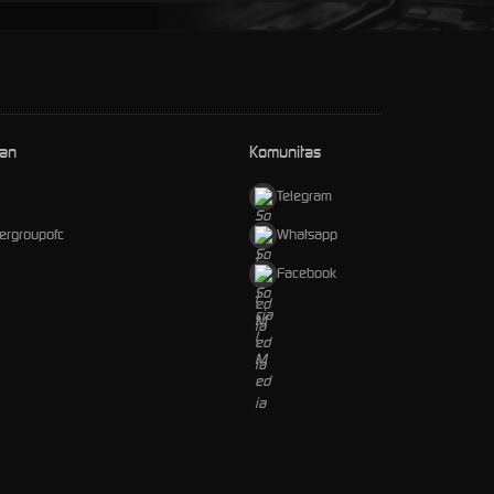
an
Komunitas
Telegram
ergroupofc
Whatsapp
Facebook