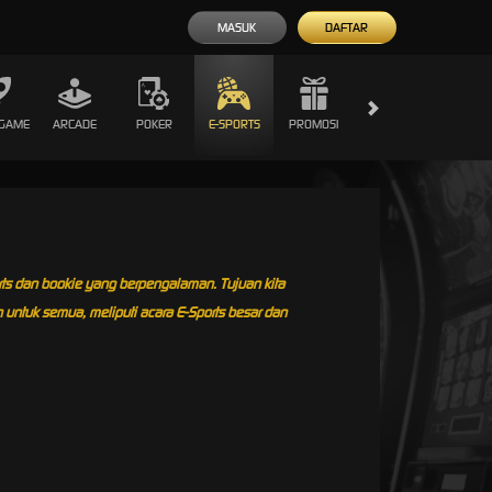
MASUK
DAFTAR
 GAME
ARCADE
POKER
E-SPORTS
PROMOSI
ts dan bookie yang berpengalaman. Tujuan kita
untuk semua, meliputi acara E-Sports besar dan