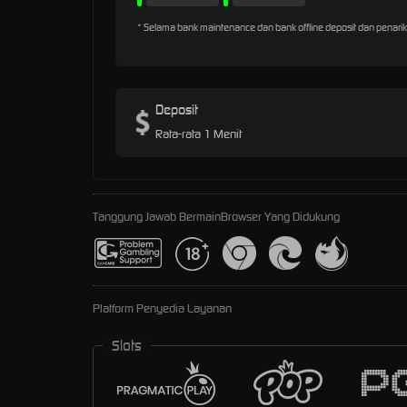
* Selama bank maintenance dan bank offline deposit dan penarik
Deposit
Rata-rata 1 Menit
Tanggung Jawab Bermain
Browser Yang Didukung
Platform Penyedia Layanan
Slots